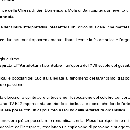
rnice della Chiesa di San Domenico a Mola di Bari ospiterà un evento u
Tannoia
.
da sensibilità interpretativa, presenterà un "ditico musicale" che metter
sce due strumenti apparentemente distanti come la fisarmonica e l'orga
gia e ritmo.
irata all'"
Antidotum tarantulae
", un'opera del XVII secolo del gesui
cali e popolari del Sud Italia legate al fenomeno del tarantismo, traspor
ne e passione.
 elevazione spirituale e virtuosismo: l'esecuzione del celebre concer
iano RV 522 rappresenta un trionfo di bellezza e genio, che fonde l'arte
a alle prese con un capolavoro assoluto della letteratura organistica.
'atmosfera più crepuscolare e romantica con la "Piece heroique in re mi
spressive dell'interprete, regalando un'esplosione di passione e suggest