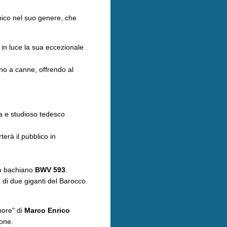
nico nel suo genere, che
à in luce la sua eccezionale
no a canne, offrendo al
ta e studioso tedesco
terà il pubblico in
to bachiano
BWV 593
.
 di due giganti del Barocco.
nore" di
Marco Enrico
ione.