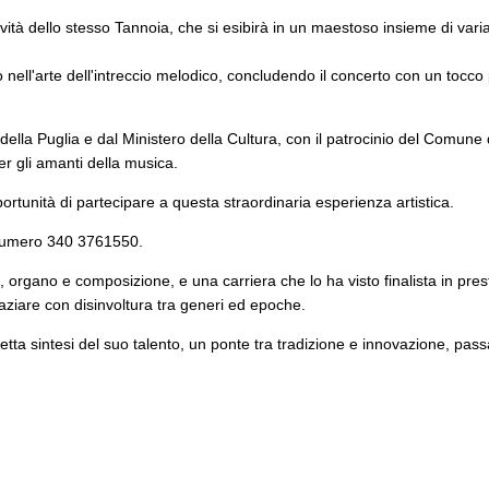
tività dello stesso Tannoia, che si esibirà in un maestoso insieme di vari
o nell'arte dell'intreccio melodico, concludendo il concerto con un tocc
lla Puglia e dal Ministero della Cultura, con il patrocinio del Comune d
 gli amanti della musica.
opportunità di partecipare a questa straordinaria esperienza artistica.
il numero 340 3761550.
, organo e composizione, e una carriera che lo ha visto finalista in pres
paziare con disinvoltura tra generi ed epoche.
tta sintesi del suo talento, un ponte tra tradizione e innovazione, pass