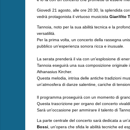
Giovedì 21 agosto, alle ore 20:30, la splendida co
vedrà protagonista il virtuoso musicista
GianVito 
​Tannoia, noto per la sua abilità tecnica e la profon
versatilità.
Per la prima volta, un concerto della rassegna uni
pubblico un'esperienza sonora ricca e inusuale.
La serata prenderà il via con un'esplosione di ener
Tannoia eseguirà una sua composizione originale isp
Athanasius Kircher.
Questa melodia, intrisa delle antiche tradizioni musi
un'atmosfera di danze salentine, cariche di tensio
​Il programma proseguirà con un momento di grande
Questa trascrizione per organo del concerto vivald
Sarà un'occasione per ammirare il talento di Tannoi
​La parte centrale del concerto sarà dedicata a un
Bossi
, un'opera che sfida le abilità tecniche ed e