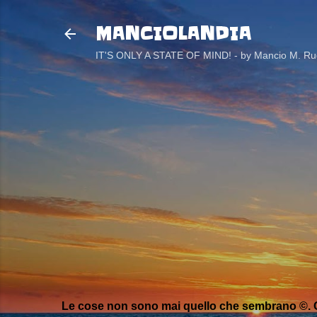
MANCIOLANDIA
IT'S ONLY A STATE OF MIND! - by Mancio M. Rug
Le cose non sono mai quello che sembrano ©. C