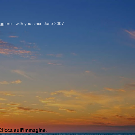
Passa ai contenuti principali
giero - with you since June 2007
licca sull'immagine.