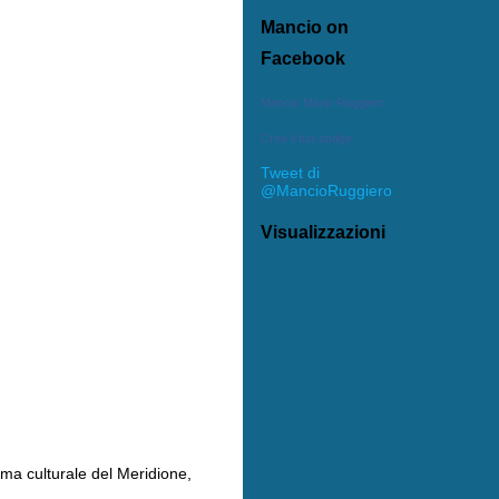
Mancio on
Facebook
Mancio Mario Ruggiero
Crea il tuo badge
Tweet di
@MancioRuggiero
Visualizzazioni
ma culturale del Meridione,