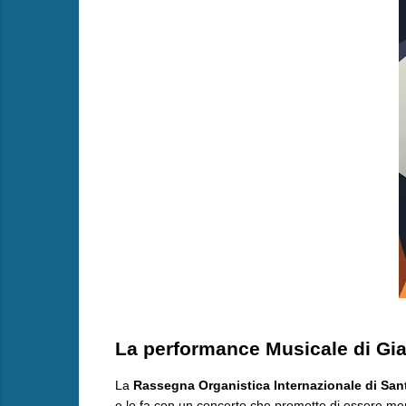
​La performance Musicale di Gia
​La
Rassegna Organistica Internazionale di San
e lo fa con un concerto che promette di essere m