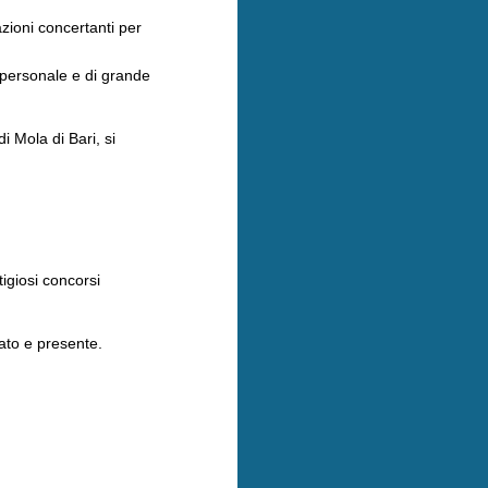
azioni concertanti per
o personale e di grande
i Mola di Bari, si
tigiosi concorsi
ato e presente.