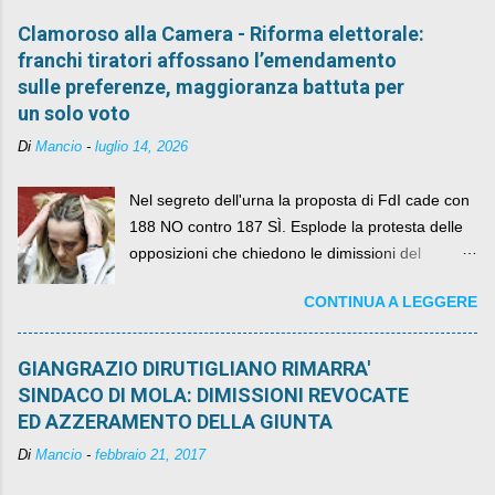
Clamoroso alla Camera - Riforma elettorale:
franchi tiratori affossano l’emendamento
sulle preferenze, maggioranza battuta per
un solo voto
Di
Mancio
-
luglio 14, 2026
Nel segreto dell'urna la proposta di FdI cade con
188 NO contro 187 SÌ. Esplode la protesta delle
opposizioni che chiedono le dimissioni del
governo, mentre la coalizione si spacca sul nodo
CONTINUA A LEGGERE
della legge elettorale
GIANGRAZIO DIRUTIGLIANO RIMARRA'
SINDACO DI MOLA: DIMISSIONI REVOCATE
ED AZZERAMENTO DELLA GIUNTA
Di
Mancio
-
febbraio 21, 2017