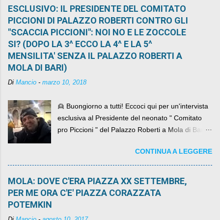
ESCLUSIVO: IL PRESIDENTE DEL COMITATO
PICCIONI DI PALAZZO ROBERTI CONTRO GLI
"SCACCIA PICCIONI": NOI NO E LE ZOCCOLE
SI? (DOPO LA 3^ ECCO LA 4^ E LA 5^
MENSILITA' SENZA IL PALAZZO ROBERTI A
MOLA DI BARI)
Di
Mancio
-
marzo 10, 2018
👱 Buongiorno a tutti! Eccoci qui per un'intervista
esclusiva al Presidente del neonato " Comitato
pro Piccioni " del Palazzo Roberti a Mola di Bari ,
abbiamo l'onore di avere con noi il ... non so
CONTINUA A LEGGERE
come definirlo... signor?....
MOLA: DOVE C'ERA PIAZZA XX SETTEMBRE,
PER ME ORA C'E' PIAZZA CORAZZATA
POTEMKIN
Di
Mancio
-
agosto 10, 2017