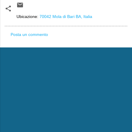
Ubicazione:
70042 Mola di Bari BA, Italia
Posta un commento
C
o
m
m
e
n
t
i