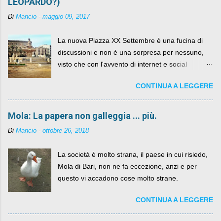
LEOPARDO?)
Di
Mancio
-
maggio 09, 2017
La nuova Piazza XX Settembre è una fucina di
discussioni e non è una sorpresa per nessuno,
visto che con l'avvento di internet e social
networks da qualche anno ognuno può dire la
CONTINUA A LEGGERE
sua lasciandone anche traccia scritta nel web.
Mola: La papera non galleggia ... più.
Di
Mancio
-
ottobre 26, 2018
La società è molto strana, il paese in cui risiedo,
Mola di Bari, non ne fa eccezione, anzi e per
questo vi accadono cose molto strane.
CONTINUA A LEGGERE