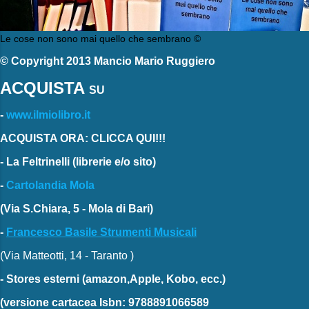
Le cose non sono mai quello che sembrano ©
© Copyright 2013 Mancio Mario Ruggiero
ACQUISTA
SU
-
www.ilmiolibro.it
ACQUISTA ORA: CLICCA QUI!!!
-
La Feltrinelli
(librerie e/o sito)
-
Cartolandia Mola
(Via S.Chiara, 5 - Mola di Bari)
-
Francesco Basile Strumenti Musicali
(Via Matteotti, 14 - Taranto )
-
Stores esterni
(amazon,Apple, Kobo, ecc.)
(versione cartacea
Isbn: 9788891066589