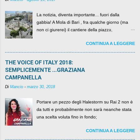
La notizia, diventa importante... fuori dalla
gabbia! A Mola di Bari , fra qualche giorno (ma
non ci giurerei) il cantiere della piazza,
scandalosamente contenente la stessa per intero
CONTINUA A LEGGERE
per un numero esorbitante di mesi, non ci sarà
più. C'era una volta Piazza XX Settembre ,
THE VOICE OF ITALY 2018:
SEMPLICEMENTE ...GRAZIANA
CAMPANELLA
Di
Mancio
-
marzo 30, 2018
Portare un pezzo degli Halestorm su Rai 2 non è
da tutti e probabilmente non sarà neanche stata
una scelta voluta fino in fondo;
CONTINUA A LEGGERE