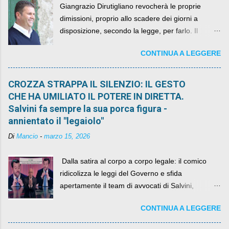
Giangrazio Dirutigliano revocherà le proprie
dimissioni, proprio allo scadere dei giorni a
disposizione, secondo la legge, per farlo. Il
sindaco rimarrà al suo posto, con buona pace di
CONTINUA A LEGGERE
quelli che si auspicavano il contrario.
CROZZA STRAPPA IL SILENZIO: IL GESTO
CHE HA UMILIATO IL POTERE IN DIRETTA.
Salvini fa sempre la sua porca figura -
annientato il "legaiolo"
Di
Mancio
-
marzo 15, 2026
​ Dalla satira al corpo a corpo legale: il comico
ridicolizza le leggi del Governo e sfida
apertamente il team di avvocati di Salvini,
diventando il simbolo della resistenza civile.
CONTINUA A LEGGERE