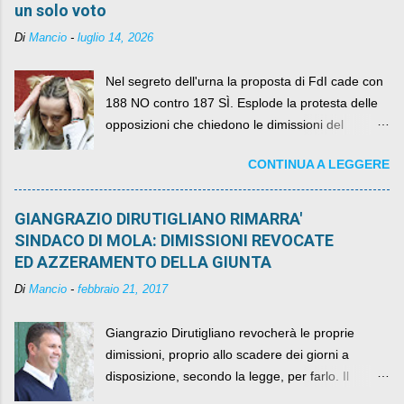
un solo voto
Di
Mancio
-
luglio 14, 2026
Nel segreto dell'urna la proposta di FdI cade con
188 NO contro 187 SÌ. Esplode la protesta delle
opposizioni che chiedono le dimissioni del
governo, mentre la coalizione si spacca sul nodo
CONTINUA A LEGGERE
della legge elettorale
GIANGRAZIO DIRUTIGLIANO RIMARRA'
SINDACO DI MOLA: DIMISSIONI REVOCATE
ED AZZERAMENTO DELLA GIUNTA
Di
Mancio
-
febbraio 21, 2017
Giangrazio Dirutigliano revocherà le proprie
dimissioni, proprio allo scadere dei giorni a
disposizione, secondo la legge, per farlo. Il
sindaco rimarrà al suo posto, con buona pace di