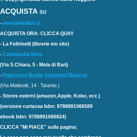
ACQUISTA
SU
-
www.ilmiolibro.it
ACQUISTA ORA: CLICCA QUI!!!
-
La Feltrinelli
(librerie e/o sito)
-
Cartolandia Mola
(Via S.Chiara, 5 - Mola di Bari)
-
Francesco Basile Strumenti Musicali
(Via Matteotti, 14 - Taranto )
-
Stores esterni
(amazon,Apple, Kobo, ecc.)
(versione cartacea
Isbn: 9788891066589
ebook
Isbn: 9788891066824)
CLICCA "MI PIACE"
sulla pagina: