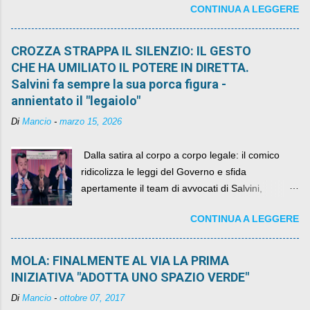
CONTINUA A LEGGERE
quelli che si auspicavano il contrario.
CROZZA STRAPPA IL SILENZIO: IL GESTO
CHE HA UMILIATO IL POTERE IN DIRETTA.
Salvini fa sempre la sua porca figura -
annientato il "legaiolo"
Di
Mancio
-
marzo 15, 2026
​ Dalla satira al corpo a corpo legale: il comico
ridicolizza le leggi del Governo e sfida
apertamente il team di avvocati di Salvini,
diventando il simbolo della resistenza civile.
CONTINUA A LEGGERE
MOLA: FINALMENTE AL VIA LA PRIMA
INIZIATIVA "ADOTTA UNO SPAZIO VERDE"
Di
Mancio
-
ottobre 07, 2017