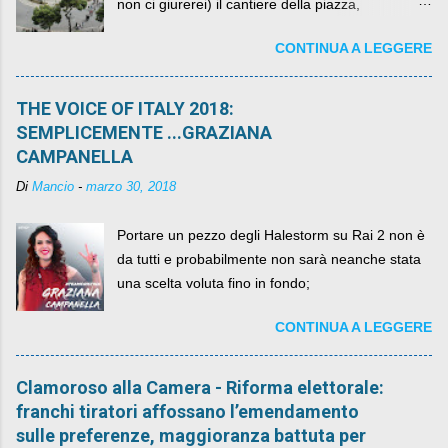
non ci giurerei) il cantiere della piazza,
scandalosamente contenente la stessa per intero
CONTINUA A LEGGERE
per un numero esorbitante di mesi, non ci sarà
più. C'era una volta Piazza XX Settembre ,
THE VOICE OF ITALY 2018:
SEMPLICEMENTE ...GRAZIANA
CAMPANELLA
Di
Mancio
-
marzo 30, 2018
Portare un pezzo degli Halestorm su Rai 2 non è
da tutti e probabilmente non sarà neanche stata
una scelta voluta fino in fondo;
CONTINUA A LEGGERE
Clamoroso alla Camera - Riforma elettorale:
franchi tiratori affossano l’emendamento
sulle preferenze, maggioranza battuta per