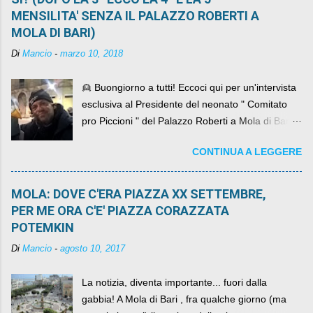
MENSILITA' SENZA IL PALAZZO ROBERTI A
MOLA DI BARI)
Di
Mancio
-
marzo 10, 2018
👱 Buongiorno a tutti! Eccoci qui per un'intervista
esclusiva al Presidente del neonato " Comitato
pro Piccioni " del Palazzo Roberti a Mola di Bari ,
abbiamo l'onore di avere con noi il ... non so
CONTINUA A LEGGERE
come definirlo... signor?....
MOLA: DOVE C'ERA PIAZZA XX SETTEMBRE,
PER ME ORA C'E' PIAZZA CORAZZATA
POTEMKIN
Di
Mancio
-
agosto 10, 2017
La notizia, diventa importante... fuori dalla
gabbia! A Mola di Bari , fra qualche giorno (ma