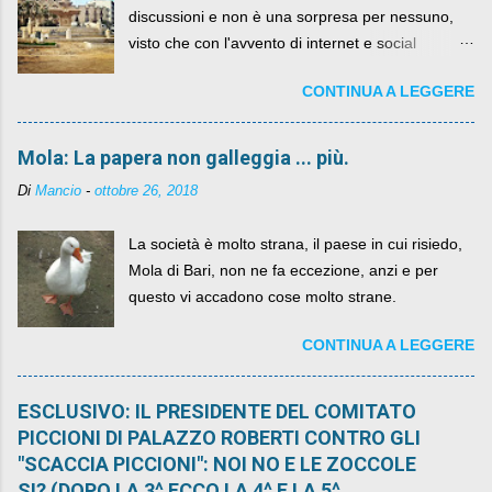
discussioni e non è una sorpresa per nessuno,
visto che con l'avvento di internet e social
networks da qualche anno ognuno può dire la
CONTINUA A LEGGERE
sua lasciandone anche traccia scritta nel web.
Mola: La papera non galleggia ... più.
Di
Mancio
-
ottobre 26, 2018
La società è molto strana, il paese in cui risiedo,
Mola di Bari, non ne fa eccezione, anzi e per
questo vi accadono cose molto strane.
CONTINUA A LEGGERE
ESCLUSIVO: IL PRESIDENTE DEL COMITATO
PICCIONI DI PALAZZO ROBERTI CONTRO GLI
"SCACCIA PICCIONI": NOI NO E LE ZOCCOLE
SI? (DOPO LA 3^ ECCO LA 4^ E LA 5^