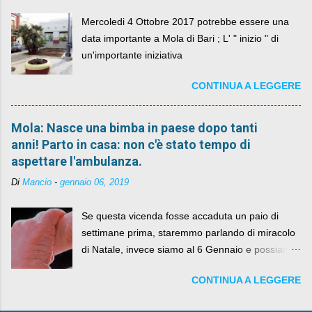
Mercoledi 4 Ottobre 2017 potrebbe essere una
data importante a Mola di Bari ; L' " inizio " di
un'importante iniziativa
CONTINUA A LEGGERE
Mola: Nasce una bimba in paese dopo tanti
anni! Parto in casa: non c'è stato tempo di
aspettare l'ambulanza.
Di
Mancio
-
gennaio 06, 2019
Se questa vicenda fosse accaduta un paio di
settimane prima, staremmo parlando di miracolo
di Natale, invece siamo al 6 Gennaio e possiamo
fare anche battute sulla rivalità tra Babbo Natale
CONTINUA A LEGGERE
e la Befana, visto il lieto epilogo della vicenda.