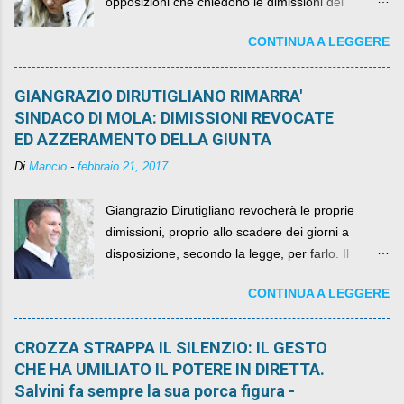
opposizioni che chiedono le dimissioni del
governo, mentre la coalizione si spacca sul nodo
CONTINUA A LEGGERE
della legge elettorale
GIANGRAZIO DIRUTIGLIANO RIMARRA'
SINDACO DI MOLA: DIMISSIONI REVOCATE
ED AZZERAMENTO DELLA GIUNTA
Di
Mancio
-
febbraio 21, 2017
Giangrazio Dirutigliano revocherà le proprie
dimissioni, proprio allo scadere dei giorni a
disposizione, secondo la legge, per farlo. Il
sindaco rimarrà al suo posto, con buona pace di
CONTINUA A LEGGERE
quelli che si auspicavano il contrario.
CROZZA STRAPPA IL SILENZIO: IL GESTO
CHE HA UMILIATO IL POTERE IN DIRETTA.
Salvini fa sempre la sua porca figura -