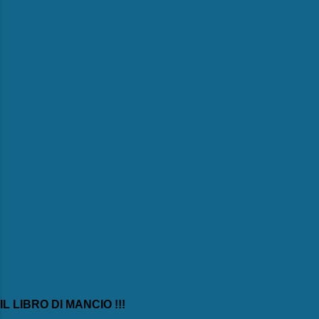
e
n
t
i
IL LIBRO DI MANCIO !!!