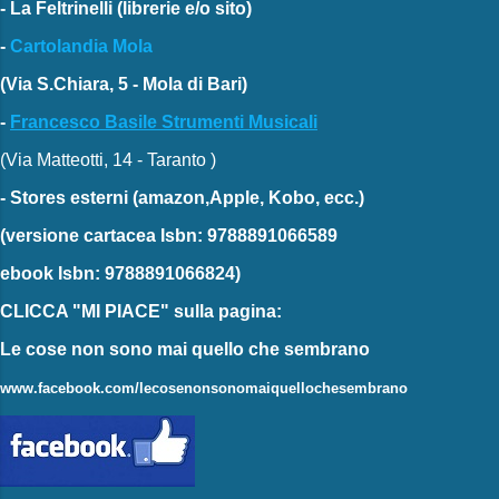
-
La Feltrinelli
(librerie e/o sito)
-
Cartolandia Mola
(Via S.Chiara, 5 - Mola di Bari)
-
Francesco Basile Strumenti Musicali
(Via Matteotti, 14 - Taranto )
-
Stores esterni
(amazon,Apple, Kobo, ecc.)
(versione cartacea
Isbn: 9788891066589
ebook
Isbn: 9788891066824)
CLICCA "MI PIACE"
sulla pagina:
Le cose non sono mai quello che sembrano
www.facebook.com/lecosenonsonomaiquellochesembrano