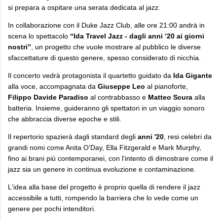
si prepara a ospitare una serata dedicata al jazz.
In collaborazione con il Duke Jazz Club, alle ore 21:00 andrà in
scena lo spettacolo
“Ida Travel Jazz - dagli anni ’20 ai giorni
nostri”
, un progetto che vuole mostrare al pubblico le diverse
sfaccettature di questo genere, spesso considerato di nicchia.
Il concerto vedrà protagonista il quartetto guidato da
Ida Gigante
alla voce, accompagnata da
Giuseppe Leo
al pianoforte,
Filippo Davide Paradiso
al contrabbasso e
Matteo Scura
alla
batteria. Insieme, guideranno gli spettatori in un viaggio sonoro
che abbraccia diverse epoche e stili.
Il repertorio spazierà dagli standard degli
anni '20
, resi celebri da
grandi nomi come Anita O’Day, Ella Fitzgerald e Mark Murphy,
fino ai brani più contemporanei, con l'intento di dimostrare come il
jazz sia un genere in continua evoluzione e contaminazione.
L'idea alla base del progetto è proprio quella di rendere il jazz
accessibile a tutti, rompendo la barriera che lo vede come un
genere per pochi intenditori.