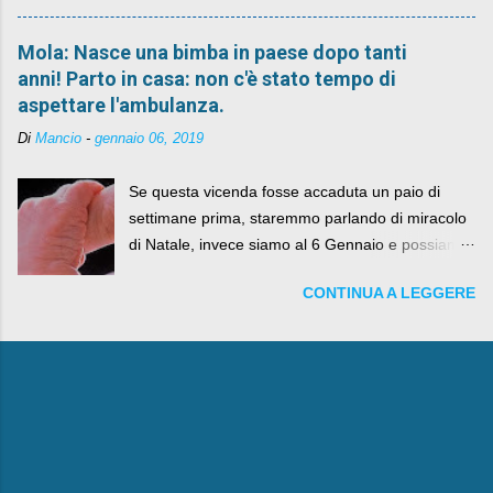
Mola: Nasce una bimba in paese dopo tanti
anni! Parto in casa: non c'è stato tempo di
aspettare l'ambulanza.
Di
Mancio
-
gennaio 06, 2019
Se questa vicenda fosse accaduta un paio di
settimane prima, staremmo parlando di miracolo
di Natale, invece siamo al 6 Gennaio e possiamo
fare anche battute sulla rivalità tra Babbo Natale
CONTINUA A LEGGERE
e la Befana, visto il lieto epilogo della vicenda.