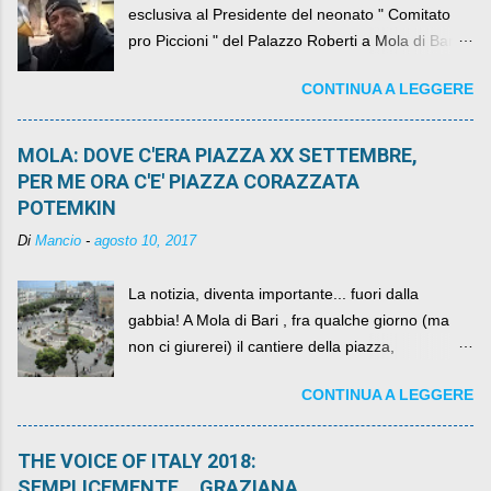
esclusiva al Presidente del neonato " Comitato
pro Piccioni " del Palazzo Roberti a Mola di Bari ,
abbiamo l'onore di avere con noi il ... non so
CONTINUA A LEGGERE
come definirlo... signor?....
MOLA: DOVE C'ERA PIAZZA XX SETTEMBRE,
PER ME ORA C'E' PIAZZA CORAZZATA
POTEMKIN
Di
Mancio
-
agosto 10, 2017
La notizia, diventa importante... fuori dalla
gabbia! A Mola di Bari , fra qualche giorno (ma
non ci giurerei) il cantiere della piazza,
scandalosamente contenente la stessa per intero
CONTINUA A LEGGERE
per un numero esorbitante di mesi, non ci sarà
più. C'era una volta Piazza XX Settembre ,
THE VOICE OF ITALY 2018:
SEMPLICEMENTE ...GRAZIANA