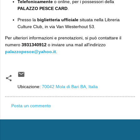
Telefonicamente
o online, per i possessori della
PALAZZO PESCE CARD
.
Presso la
biglietteria ufficiale
situata nella Libreria
Culture Club, in via Van Westerhout 53.
Per ulteriori informazioni e prenotazioni, si può contattare il
numero
3931340912
o inviare una mail all'indirizzo
palazzopesce@yahoo.it
.
Ubicazione:
70042 Mola di Bari BA, Italia
Posta un commento
C
o
m
m