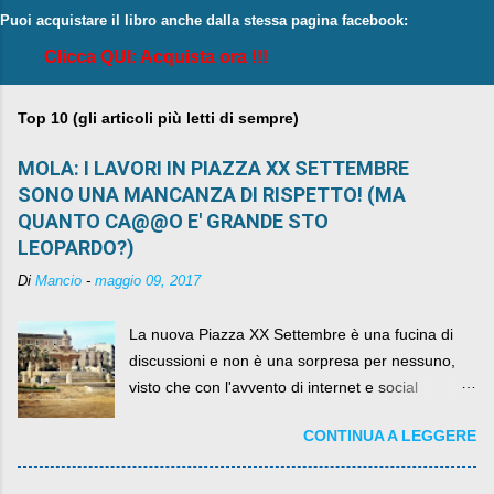
Puoi acquistare il libro anche dalla stessa pagina facebook:
Clicca QUI: Acquista ora !!!
Top 10 (gli articoli più letti di sempre)
MOLA: I LAVORI IN PIAZZA XX SETTEMBRE
SONO UNA MANCANZA DI RISPETTO! (MA
QUANTO CA@@O E' GRANDE STO
LEOPARDO?)
Di
Mancio
-
maggio 09, 2017
La nuova Piazza XX Settembre è una fucina di
discussioni e non è una sorpresa per nessuno,
visto che con l'avvento di internet e social
networks da qualche anno ognuno può dire la
CONTINUA A LEGGERE
sua lasciandone anche traccia scritta nel web.