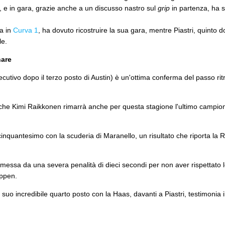
he, e in gara, grazie anche a un discusso nastro sul
grip
in partenza, ha s
da in
Curva 1
, ha dovuto ricostruire la sua gara, mentre Piastri, quinto
le.
nare
secutivo dopo il terzo posto di Austin) è un'ottima conferma del passo ri
he Kimi Raikkonen rimarrà anche per questa stagione l'ultimo campio
 cinquantesimo con la scuderia di Maranello, un risultato che riporta la
messa da una severa penalità di dieci secondi per non aver rispettato l
appen.
l suo incredibile quarto posto con la Haas, davanti a Piastri, testimonia 