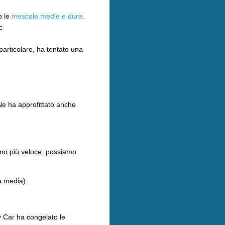
o le
mescole medie e dure
.
c
particolare, ha tentato una
 Ne ha approfittato anche
Sono più veloce, possiamo
la media).
y Car ha congelato le