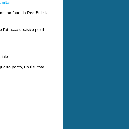
milton
.
anni ha fatto la Red Bull sia
 l'attacco decisivo per il
diale.
uarto posto, un risultato
.