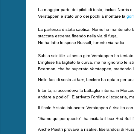
La maggior parte dei piloti di testa, inclusi Norris 
Verstappen è stato uno dei pochi a montare la
gom
La partenza è stata caotica: Norris ha mantenuto 
staccata estrema finendo nella via di fuga.
Ne ha fatto le spese Russell, furente via radio.
Subito scintille: al sesto giro Verstappen ha tentato
L'inglese ha tagliato la curva, ma ha ignorato le is
Bearman, che ha superato Verstappen, mettendo l'o
​Nelle fasi di sosta ai
box
, Leclerc ha optato per una
Intanto, si accendeva la battaglia interna in Merced
andare a podio!". È arrivato l'ordine di scuderia, ma
​Il finale è stato infuocato: Verstappen è risalito
"Siamo qui per questo", ha incitato il box Red Bull 
Anche Piastri provava a risalire, liberandosi di Ru