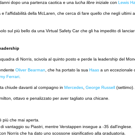
i danni dopo una partenza caotica e una
lucha libre
iniziale con
Lewis Ha
 e l'affidabilità della McLaren, che cerca di fare quello che negli ultimi 
o sul più bello da una Virtual Safety Car che gli ha impedito di lanciare
leadership
quadra di Norris, scivola al quinto posto e perde la leadership del Mon
rendente
Oliver Bearman
, che ha portato la sua
Haas
a un eccezionale q
y Ferrari
.
olta chiude davanti al compagno in
Mercedes
,
George Russell
(settimo)
milton, ottavo e penalizzato per aver tagliato una chicane.
lo è più che mai aperta.
 di vantaggio su Piastri, mentre Verstappen insegue a -35 dall'inglese.
con Norris che ha dato uno scossone significativo alla graduatoria.