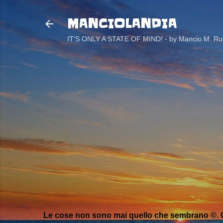
MANCIOLANDIA
IT'S ONLY A STATE OF MIND! - by Mancio M. Rug
Le cose non sono mai quello che sembrano ©. C