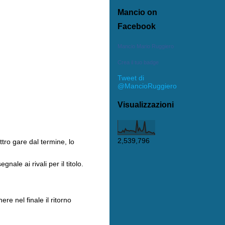
Mancio on
Facebook
Mancio Mario Ruggiero
Crea il tuo badge
Tweet di
@MancioRuggiero
Visualizzazioni
2,539,796
tro gare dal termine, lo
ale ai rivali per il titolo.
re nel finale il ritorno