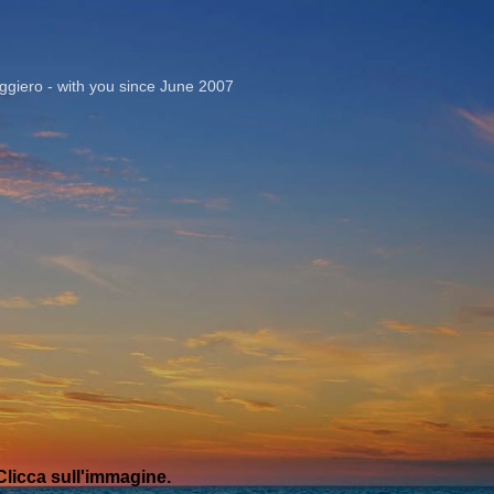
Passa ai contenuti principali
giero - with you since June 2007
licca sull'immagine.