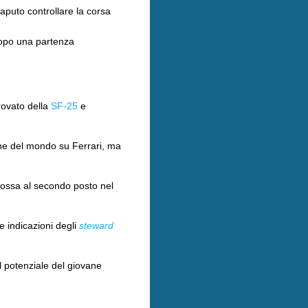
aputo controllare la corsa
 dopo una partenza
trovato della
SF-25
e
ne del mondo su Ferrari, ma
 Rossa al secondo posto nel
e indicazioni degli
steward
il potenziale del giovane