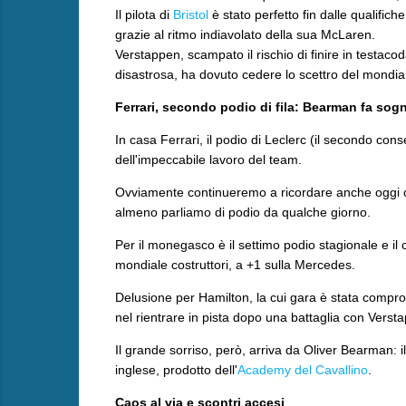
Il pilota di
Bristol
è stato perfetto fin dalle qualific
grazie al ritmo indiavolato della sua McLaren.
Verstappen, scampato il rischio di finire in testaco
disastrosa, ha dovuto cedere lo scettro del mondia
Ferrari, secondo podio di fila: Bearman fa sog
​In casa Ferrari, il podio di Leclerc (il secondo con
dell'impeccabile lavoro del team.
Ovviamente continueremo a ricordare anche oggi c
almeno parliamo di podio da qualche giorno.
Per il monegasco è il settimo podio stagionale e il
mondiale costruttori, a +1 sulla Mercedes.
Delusione per Hamilton, la cui gara è stata compro
nel rientrare in pista dopo una battaglia con Verst
Il grande sorriso, però, arriva da Oliver Bearman: i
inglese, prodotto dell'
Academy del Cavallino
.
Caos al via e scontri accesi