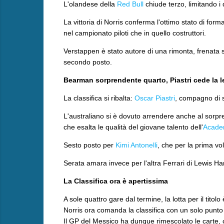
L'olandese della
Red Bull
chiude terzo, limitando 
La vittoria di Norris conferma l'ottimo stato di forma
nel campionato piloti che in quello costruttori.
Verstappen è stato autore di una rimonta, frenata sol
secondo posto.
Bearman sorprendente quarto, Piastri cede la 
​La classifica si ribalta:
Oscar Piastri
, compagno di s
L'australiano si è dovuto arrendere anche al sorp
che esalta le qualità del giovane talento dell'
Academ
Sesto posto per
Kimi Antonelli
, che per la prima v
Serata amara invece per l'altra Ferrari di Lewis Ha
La Classifica ora è apertissima
​A sole quattro gare dal termine, la lotta per il tito
Norris ora comanda la classifica con un solo punto
Il GP del Messico ha dunque rimescolato le carte, 