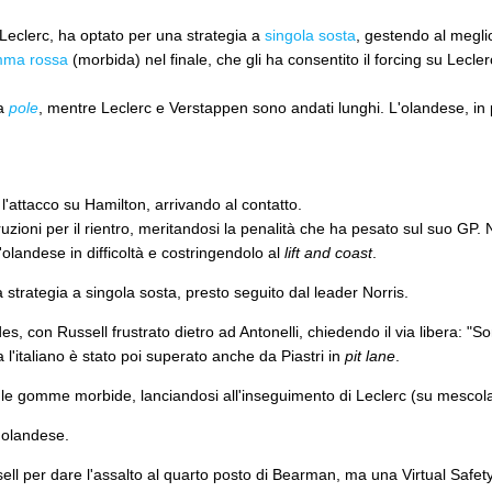
e Leclerc, ha optato per una strategia a
singola sosta
, gestendo al megli
ma rossa
(morbida) nel finale, che gli ha consentito il forcing su Lecler
la
pole
, mentre Leclerc e Verstappen sono andati lunghi. L'olandese, in 
 l'attacco su Hamilton, arrivando al contatto.
truzioni per il rientro, meritandosi la penalità che ha pesato sul suo GP.
landese in difficoltà e costringendolo al
lift and coast
.
 strategia a singola sosta, presto seguito dal leader Norris.
es, con Russell frustrato dietro ad Antonelli, chiedendo il via libera: "
 l'italiano è stato poi superato anche da Piastri in
pit lane
.
 con le gomme morbide, lanciandosi all'inseguimento di Leclerc (su mesco
l'olandese.
ssell per dare l'assalto al quarto posto di Bearman, ma una Virtual Safet