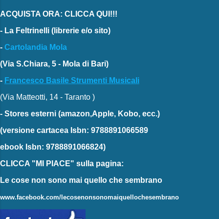
ACQUISTA ORA: CLICCA QUI!!!
-
La Feltrinelli
(librerie e/o sito)
-
Cartolandia Mola
(Via S.Chiara, 5 - Mola di Bari)
-
Francesco Basile Strumenti Musicali
(Via Matteotti, 14 - Taranto )
-
Stores esterni
(amazon,Apple, Kobo, ecc.)
(versione cartacea
Isbn: 9788891066589
ebook
Isbn: 9788891066824)
CLICCA "MI PIACE"
sulla pagina:
Le cose non sono mai quello che sembrano
www.facebook.com/lecosenonsonomaiquellochesembrano