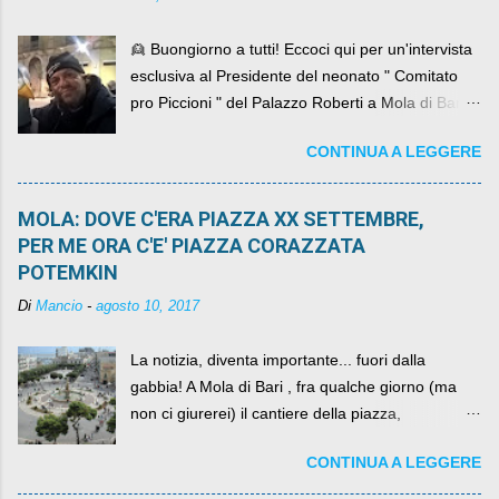
👱 Buongiorno a tutti! Eccoci qui per un'intervista
esclusiva al Presidente del neonato " Comitato
pro Piccioni " del Palazzo Roberti a Mola di Bari ,
abbiamo l'onore di avere con noi il ... non so
CONTINUA A LEGGERE
come definirlo... signor?....
MOLA: DOVE C'ERA PIAZZA XX SETTEMBRE,
PER ME ORA C'E' PIAZZA CORAZZATA
POTEMKIN
Di
Mancio
-
agosto 10, 2017
La notizia, diventa importante... fuori dalla
gabbia! A Mola di Bari , fra qualche giorno (ma
non ci giurerei) il cantiere della piazza,
scandalosamente contenente la stessa per intero
CONTINUA A LEGGERE
per un numero esorbitante di mesi, non ci sarà
più. C'era una volta Piazza XX Settembre ,