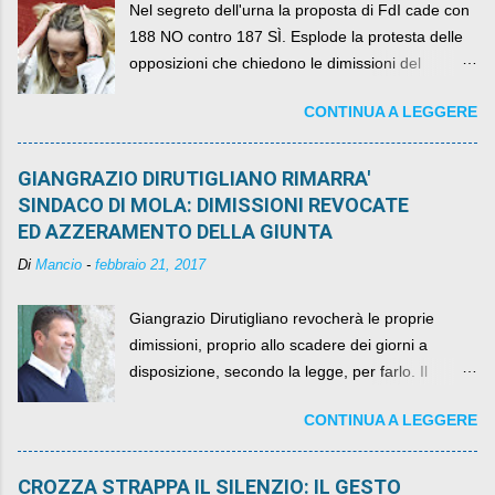
Nel segreto dell'urna la proposta di FdI cade con
188 NO contro 187 SÌ. Esplode la protesta delle
opposizioni che chiedono le dimissioni del
governo, mentre la coalizione si spacca sul nodo
CONTINUA A LEGGERE
della legge elettorale
GIANGRAZIO DIRUTIGLIANO RIMARRA'
SINDACO DI MOLA: DIMISSIONI REVOCATE
ED AZZERAMENTO DELLA GIUNTA
Di
Mancio
-
febbraio 21, 2017
Giangrazio Dirutigliano revocherà le proprie
dimissioni, proprio allo scadere dei giorni a
disposizione, secondo la legge, per farlo. Il
sindaco rimarrà al suo posto, con buona pace di
CONTINUA A LEGGERE
quelli che si auspicavano il contrario.
CROZZA STRAPPA IL SILENZIO: IL GESTO