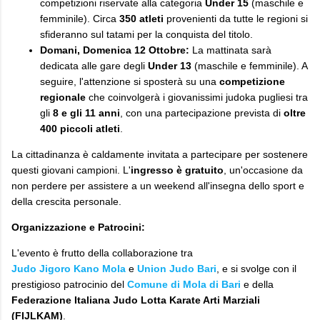
competizioni riservate alla categoria
Under 15
(maschile e
femminile). Circa
350 atleti
provenienti da tutte le regioni si
sfideranno sul tatami per la conquista del titolo.
Domani, Domenica 12 Ottobre:
La mattinata sarà
dedicata alle gare degli
Under 13
(maschile e femminile). A
seguire, l'attenzione si sposterà su una
competizione
regionale
che coinvolgerà i giovanissimi judoka pugliesi tra
gli
8 e gli 11 anni
, con una partecipazione prevista di
oltre
400 piccoli atleti
.
​La cittadinanza è caldamente invitata a partecipare per sostenere
questi giovani campioni. L'
ingresso è gratuito
, un'occasione da
non perdere per assistere a un weekend all'insegna dello sport e
della crescita personale.
Organizzazione e Patrocini:
​L'evento è frutto della collaborazione tra
Judo Jigoro Kano Mola
e
Union Judo Bari
, e si svolge con il
prestigioso patrocinio del
Comune di Mola di Bari
e della
Federazione Italiana Judo Lotta Karate Arti Marziali
(FIJLKAM)
.