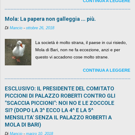
CONTINUA A LEGGERE
sua lasciandone anche traccia scritta nel web.
Mola: La papera non galleggia ... più.
Di
Mancio
-
ottobre 26, 2018
La società è molto strana, il paese in cui risiedo,
Mola di Bari, non ne fa eccezione, anzi e per
questo vi accadono cose molto strane.
CONTINUA A LEGGERE
ESCLUSIVO: IL PRESIDENTE DEL COMITATO
PICCIONI DI PALAZZO ROBERTI CONTRO GLI
"SCACCIA PICCIONI": NOI NO E LE ZOCCOLE
SI? (DOPO LA 3^ ECCO LA 4^ E LA 5^
MENSILITA' SENZA IL PALAZZO ROBERTI A
MOLA DI BARI)
Di
Mancio
-
marzo 10, 2018