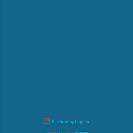
Powered by Blogger
Immagini dei temi di
konradlew