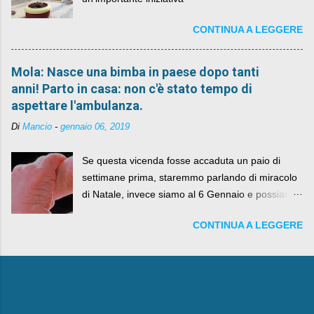
CONTINUA A LEGGERE
Mola: Nasce una bimba in paese dopo tanti
anni! Parto in casa: non c'è stato tempo di
aspettare l'ambulanza.
Di
Mancio
-
gennaio 06, 2019
Se questa vicenda fosse accaduta un paio di
settimane prima, staremmo parlando di miracolo
di Natale, invece siamo al 6 Gennaio e possiamo
fare anche battute sulla rivalità tra Babbo Natale
CONTINUA A LEGGERE
e la Befana, visto il lieto epilogo della vicenda.