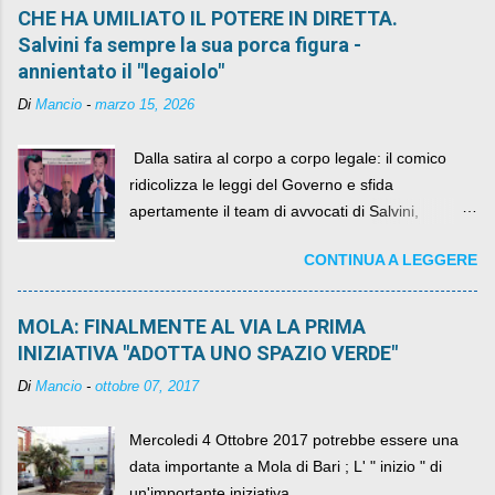
CHE HA UMILIATO IL POTERE IN DIRETTA.
Salvini fa sempre la sua porca figura -
annientato il "legaiolo"
Di
Mancio
-
marzo 15, 2026
​ Dalla satira al corpo a corpo legale: il comico
ridicolizza le leggi del Governo e sfida
apertamente il team di avvocati di Salvini,
diventando il simbolo della resistenza civile.
CONTINUA A LEGGERE
MOLA: FINALMENTE AL VIA LA PRIMA
INIZIATIVA "ADOTTA UNO SPAZIO VERDE"
Di
Mancio
-
ottobre 07, 2017
Mercoledi 4 Ottobre 2017 potrebbe essere una
data importante a Mola di Bari ; L' " inizio " di
un'importante iniziativa