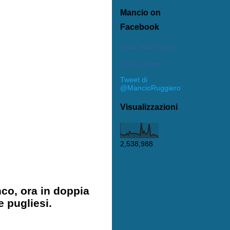
Mancio on
Facebook
Mancio Mario Ruggiero
Crea il tuo badge
Tweet di
@MancioRuggiero
Visualizzazioni
2,538,988
nco, ora in doppia
 pugliesi.