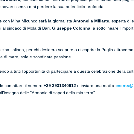
nnovarsi senza mai perdere la sua autenticità profonda.
re con Mina Micunco sarà la giornalista
Antonella Millarte
, esperta di 
ti al sindaco di Mola di Bari,
Giuseppe Colonna
, a sottolineare l'import
na italiana, per chi desidera scoprire o riscoprire la Puglia attraverso 
ta di mare, sole e sconfinata passione.
endo a tutti l'opportunità di partecipare a questa celebrazione della cul
ile contattare il numero
+39 3931340912
o inviare una mail a
events@
insegna delle "Armonie di sapori della mia terra".