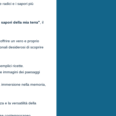
radici e i sapori più
sapori della mia terra"
, il
offrire un vero e proprio
onali desiderosi di scoprire
emplici ricette.
ive immagini dei paesaggi
ia immersione nella memoria,
a e la versatilità della
se contemporaneo,