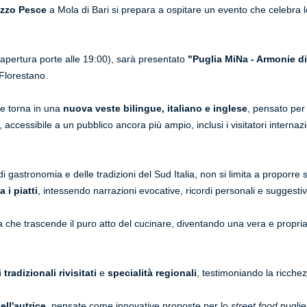
lazzo Pesce
a Mola di Bari si prepara a ospitare un evento che celebra le 
apertura porte alle 19:00), sarà presentato
"Puglia MiNa - Armonie di 
 Florestano.
me torna in una
nuova veste bilingue, italiano e inglese
, pensato per 
 accessibile a un pubblico ancora più ampio, inclusi i visitatori internazi
stronomia e delle tradizioni del Sud Italia, non si limita a proporre s
 i piatti
, intessendo narrazioni evocative, ricordi personali e suggest
a che trascende il puro atto del cucinare, diventando una vera e propr
i tradizionali rivisitati
e
specialità regionali
, testimoniando la ricchezz
ell'autrice
, pensate come innovative proposte per lo
street food
puglie