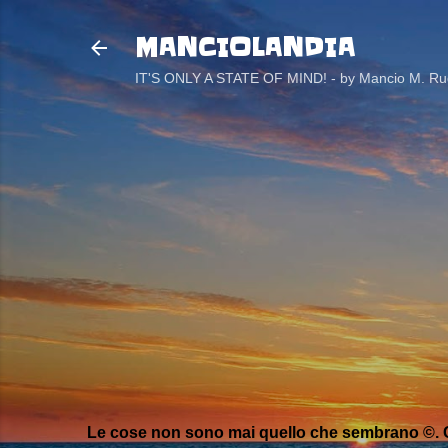
MANCIOLANDIA
IT'S ONLY A STATE OF MIND! - by Mancio M. Rug
Le cose non sono mai quello che sembrano ©. C