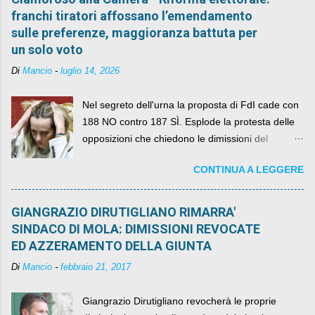
franchi tiratori affossano l’emendamento
sulle preferenze, maggioranza battuta per
un solo voto
Di
Mancio
-
luglio 14, 2026
Nel segreto dell'urna la proposta di FdI cade con
188 NO contro 187 SÌ. Esplode la protesta delle
opposizioni che chiedono le dimissioni del
governo, mentre la coalizione si spacca sul nodo
CONTINUA A LEGGERE
della legge elettorale
GIANGRAZIO DIRUTIGLIANO RIMARRA'
SINDACO DI MOLA: DIMISSIONI REVOCATE
ED AZZERAMENTO DELLA GIUNTA
Di
Mancio
-
febbraio 21, 2017
Giangrazio Dirutigliano revocherà le proprie