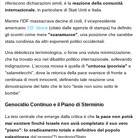
riferiscono dichiarazioni simili, è la
reazione della comunità
internazionale
, in particolare di Stati Uniti e Italia.
Mentre l'IDF massacrava decine di civili, il vicepresidente
americano
J.D. Vance
(citato dalle agenzie di stampa) ha definito
gli scontri come mere
"scaramucce"
, una posizione che sarebbe
stata condivisa da altri esponenti politici occidentali.
​Una debolezza terminologica, o forse una voluta minimizzazione,
che ha trovato eco nel dibattito politico internazionale, sollevando
indignazione. L'accusa mossa è quella di
"untuosa ipocrisia"
e
"salamelecchi", dove la retorica della pace svanisce di fronte a
centinaia di morti innocenti, definendo tale reazione una
dimostrazione del fatto che le loro "teste non sono sotto le
bombe".
Genocidio Continuo e il Piano di Sterminio
​La tesi centrale che emerge dalla critica è che
la pace non potrà
mai esistere finché Israele non avrà completato il suo vero
"piano": lo sradicamento totale e definitivo del popolo
palestinese
dal proprio(?) territorio/Stato.