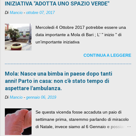
INIZIATIVA "ADOTTA UNO SPAZIO VERDE"
Di
Mancio
-
ottobre 07, 2017
Mercoledi 4 Ottobre 2017 potrebbe essere una
data importante a Mola di Bari ; L' " inizio " di
un'importante iniziativa
CONTINUA A LEGGERE
Mola: Nasce una bimba in paese dopo tanti
anni! Parto in casa: non c'è stato tempo di
aspettare l'ambulanza.
Di
Mancio
-
gennaio 06, 2019
Se questa vicenda fosse accaduta un paio di
settimane prima, staremmo parlando di miracolo
di Natale, invece siamo al 6 Gennaio e possiamo
fare anche battute sulla rivalità tra Babbo Natale