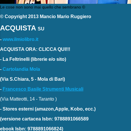
Le cose non sono mai quello che sembrano ©
© Copyright 2013 Mancio Mario Ruggiero
ACQUISTA
SU
-
www.ilmiolibro.it
ACQUISTA ORA: CLICCA QUI!!!
-
La Feltrinelli
(librerie e/o sito)
-
Cartolandia Mola
(Via S.Chiara, 5 - Mola di Bari)
-
Francesco Basile Strumenti Musicali
(Via Matteotti, 14 - Taranto )
-
Stores esterni
(amazon,Apple, Kobo, ecc.)
(versione cartacea
Isbn: 9788891066589
ebook
Isbn: 9788891066824)