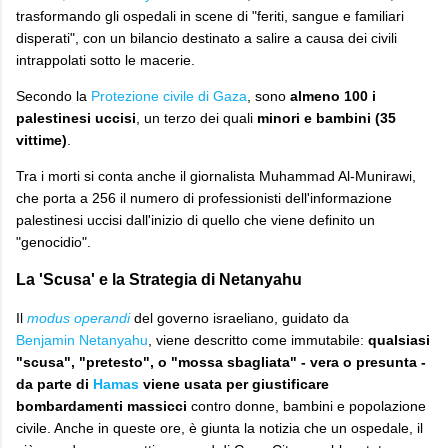
trasformando gli ospedali in scene di "feriti, sangue e familiari
disperati", con un bilancio destinato a salire a causa dei civili
intrappolati sotto le macerie.
​Secondo la
Protezione civile di Gaza
, sono
almeno 100 i
palestinesi uccisi
, un terzo dei quali
minori e bambini (35
vittime)
.
Tra i morti si conta anche il giornalista Muhammad Al-Munirawi,
che porta a 256 il numero di professionisti dell'informazione
palestinesi uccisi dall'inizio di quello che viene definito un
"genocidio".
La 'Scusa' e la Strategia di Netanyahu
​Il
modus operandi
del governo israeliano, guidato da
Benjamin Netanyahu
, viene descritto come immutabile:
qualsiasi
"scusa", "pretesto", o "mossa sbagliata" - vera o presunta -
da parte di
Hamas
viene usata per giustificare
bombardamenti massicci
contro donne, bambini e popolazione
civile. Anche in queste ore, è giunta la notizia che un ospedale, il