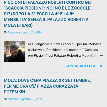
PICCIONI DI PALAZZO ROBERTI CONTRO GLI
"SCACCIA PICCIONI": NOI NO E LE ZOCCOLE
SI? (DOPO LA 3^ ECCO LA 4^ E LA 5^
MENSILITA' SENZA IL PALAZZO ROBERTI A
MOLA DI BARI)
Di
Mancio
-
marzo 10, 2018
👱 Buongiorno a tutti! Eccoci qui per un'intervista
esclusiva al Presidente del neonato " Comitato
pro Piccioni " del Palazzo Roberti a Mola di Bari ,
abbiamo l'onore di avere con noi il ... non so
CONTINUA A LEGGERE
come definirlo... signor?....
MOLA: DOVE C'ERA PIAZZA XX SETTEMBRE,
PER ME ORA C'E' PIAZZA CORAZZATA
POTEMKIN
Di
Mancio
-
agosto 10, 2017