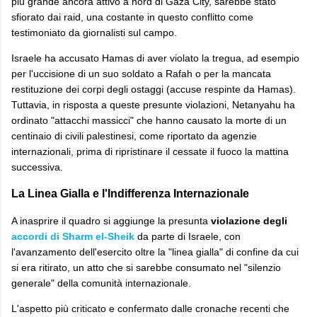
più grande ancora attivo a nord di Gaza City, sarebbe stato
sfiorato dai raid, una costante in questo conflitto come
testimoniato da giornalisti sul campo.
​Israele ha accusato Hamas di aver violato la tregua, ad esempio
per l'uccisione di un suo soldato a Rafah o per la mancata
restituzione dei corpi degli ostaggi (accuse respinte da Hamas).
Tuttavia, in risposta a queste presunte violazioni, Netanyahu ha
ordinato "attacchi massicci" che hanno causato la morte di un
centinaio di civili palestinesi, come riportato da agenzie
internazionali, prima di ripristinare il cessate il fuoco la mattina
successiva.
La Linea Gialla e l'Indifferenza Internazionale
​A inasprire il quadro si aggiunge la presunta
violazione degli
accordi di Sharm el-Sheik
da parte di Israele, con
l'avanzamento dell'esercito oltre la "linea gialla" di confine da cui
si era ritirato, un atto che si sarebbe consumato nel "silenzio
generale" della comunità internazionale.
​L'aspetto più criticato e confermato dalle cronache recenti che