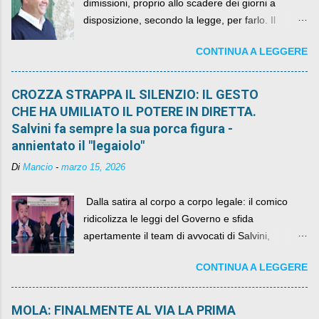
dimissioni, proprio allo scadere dei giorni a
disposizione, secondo la legge, per farlo. Il
sindaco rimarrà al suo posto, con buona pace di
CONTINUA A LEGGERE
quelli che si auspicavano il contrario.
CROZZA STRAPPA IL SILENZIO: IL GESTO
CHE HA UMILIATO IL POTERE IN DIRETTA.
Salvini fa sempre la sua porca figura -
annientato il "legaiolo"
Di
Mancio
-
marzo 15, 2026
​ Dalla satira al corpo a corpo legale: il comico
ridicolizza le leggi del Governo e sfida
apertamente il team di avvocati di Salvini,
diventando il simbolo della resistenza civile.
CONTINUA A LEGGERE
MOLA: FINALMENTE AL VIA LA PRIMA