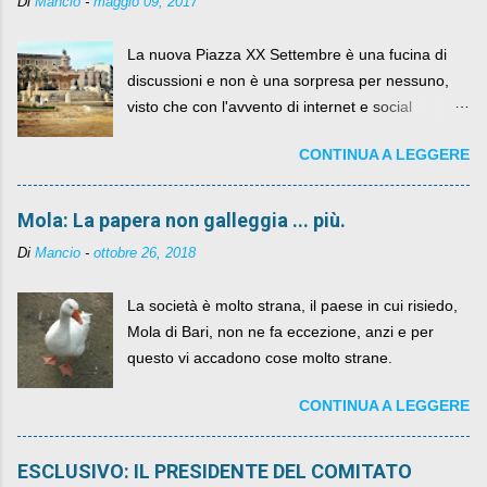
Di
Mancio
-
maggio 09, 2017
La nuova Piazza XX Settembre è una fucina di
discussioni e non è una sorpresa per nessuno,
visto che con l'avvento di internet e social
networks da qualche anno ognuno può dire la
CONTINUA A LEGGERE
sua lasciandone anche traccia scritta nel web.
Mola: La papera non galleggia ... più.
Di
Mancio
-
ottobre 26, 2018
La società è molto strana, il paese in cui risiedo,
Mola di Bari, non ne fa eccezione, anzi e per
questo vi accadono cose molto strane.
CONTINUA A LEGGERE
ESCLUSIVO: IL PRESIDENTE DEL COMITATO