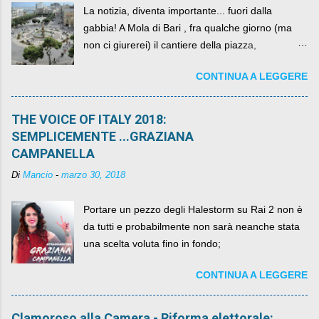
La notizia, diventa importante... fuori dalla
gabbia! A Mola di Bari , fra qualche giorno (ma
non ci giurerei) il cantiere della piazza,
scandalosamente contenente la stessa per intero
CONTINUA A LEGGERE
per un numero esorbitante di mesi, non ci sarà
più. C'era una volta Piazza XX Settembre ,
THE VOICE OF ITALY 2018:
SEMPLICEMENTE ...GRAZIANA
CAMPANELLA
Di
Mancio
-
marzo 30, 2018
Portare un pezzo degli Halestorm su Rai 2 non è
da tutti e probabilmente non sarà neanche stata
una scelta voluta fino in fondo;
CONTINUA A LEGGERE
Clamoroso alla Camera - Riforma elettorale: