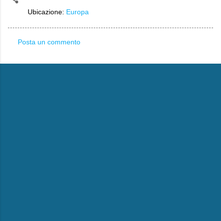
Ubicazione:
Europa
Posta un commento
C
o
m
m
e
n
t
i