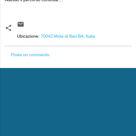
Ubicazione:
70042 Mola di Bari BA, Italia
Posta un commento
C
o
m
m
e
n
t
i