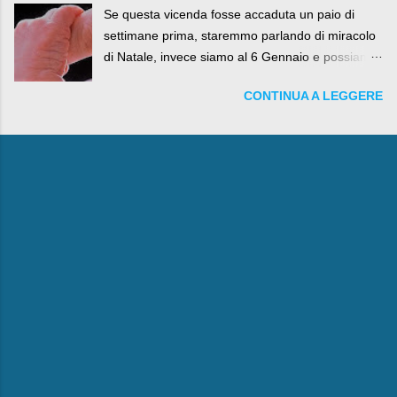
Se questa vicenda fosse accaduta un paio di
settimane prima, staremmo parlando di miracolo
di Natale, invece siamo al 6 Gennaio e possiamo
fare anche battute sulla rivalità tra Babbo Natale
CONTINUA A LEGGERE
e la Befana, visto il lieto epilogo della vicenda.