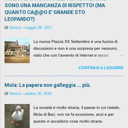
SONO UNA MANCANZA DI RISPETTO! (MA
QUANTO CA@@O E' GRANDE STO
LEOPARDO?)
Di
Mancio
-
maggio 09, 2017
La nuova Piazza XX Settembre è una fucina di
discussioni e non è una sorpresa per nessuno,
visto che con l'avvento di internet e social
networks da qualche anno ognuno può dire la
CONTINUA A LEGGERE
sua lasciandone anche traccia scritta nel web.
Mola: La papera non galleggia ... più.
Di
Mancio
-
ottobre 26, 2018
La società è molto strana, il paese in cui risiedo,
Mola di Bari, non ne fa eccezione, anzi e per
questo vi accadono cose molto strane.