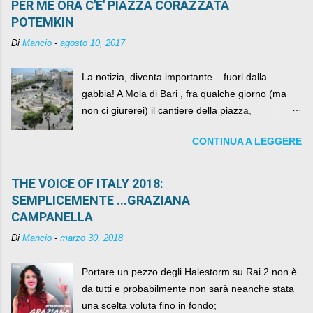
PER ME ORA C'E' PIAZZA CORAZZATA
POTEMKIN
Di
Mancio
-
agosto 10, 2017
La notizia, diventa importante... fuori dalla
gabbia! A Mola di Bari , fra qualche giorno (ma
non ci giurerei) il cantiere della piazza,
scandalosamente contenente la stessa per intero
CONTINUA A LEGGERE
per un numero esorbitante di mesi, non ci sarà
più. C'era una volta Piazza XX Settembre ,
THE VOICE OF ITALY 2018:
SEMPLICEMENTE ...GRAZIANA
CAMPANELLA
Di
Mancio
-
marzo 30, 2018
Portare un pezzo degli Halestorm su Rai 2 non è
da tutti e probabilmente non sarà neanche stata
una scelta voluta fino in fondo;