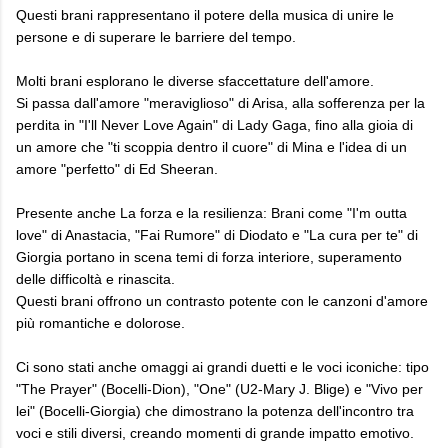
Questi brani rappresentano il potere della musica di unire le
persone e di superare le barriere del tempo.
Molti brani esplorano le diverse sfaccettature dell'amore.
Si passa dall'amore "meraviglioso" di Arisa, alla sofferenza per la
perdita in "I'll Never Love Again" di Lady Gaga, fino alla gioia di
un amore che "ti scoppia dentro il cuore" di Mina e l'idea di un
amore "perfetto" di Ed Sheeran.
Presente anche La forza e la resilienza: Brani come "I'm outta
love" di Anastacia, "Fai Rumore" di Diodato e "La cura per te" di
Giorgia portano in scena temi di forza interiore, superamento
delle difficoltà e rinascita.
Questi brani offrono un contrasto potente con le canzoni d'amore
più romantiche e dolorose.
Ci sono stati anche omaggi ai grandi duetti e le voci iconiche: tipo
"The Prayer" (Bocelli-Dion), "One" (U2-Mary J. Blige) e "Vivo per
lei" (Bocelli-Giorgia) che dimostrano la potenza dell'incontro tra
voci e stili diversi, creando momenti di grande impatto emotivo.