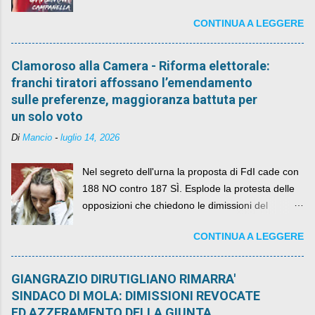
CONTINUA A LEGGERE
Clamoroso alla Camera - Riforma elettorale:
franchi tiratori affossano l’emendamento
sulle preferenze, maggioranza battuta per
un solo voto
Di
Mancio
-
luglio 14, 2026
Nel segreto dell'urna la proposta di FdI cade con
188 NO contro 187 SÌ. Esplode la protesta delle
opposizioni che chiedono le dimissioni del
governo, mentre la coalizione si spacca sul nodo
CONTINUA A LEGGERE
della legge elettorale
GIANGRAZIO DIRUTIGLIANO RIMARRA'
SINDACO DI MOLA: DIMISSIONI REVOCATE
ED AZZERAMENTO DELLA GIUNTA