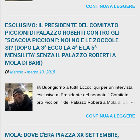
CONTINUA A LEGGERE
ESCLUSIVO: IL PRESIDENTE DEL COMITATO
PICCIONI DI PALAZZO ROBERTI CONTRO GLI
"SCACCIA PICCIONI": NOI NO E LE ZOCCOLE
SI? (DOPO LA 3^ ECCO LA 4^ E LA 5^
MENSILITA' SENZA IL PALAZZO ROBERTI A
MOLA DI BARI)
Di
Mancio
-
marzo 10, 2018
👱 Buongiorno a tutti! Eccoci qui per un'intervista
esclusiva al Presidente del neonato " Comitato
pro Piccioni " del Palazzo Roberti a Mola di Bari ,
abbiamo l'onore di avere con noi il ... non so
CONTINUA A LEGGERE
come definirlo... signor?....
MOLA: DOVE C'ERA PIAZZA XX SETTEMBRE,