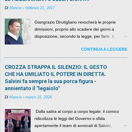
Di
Mancio
-
febbraio 21, 2017
Giangrazio Dirutigliano revocherà le proprie
dimissioni, proprio allo scadere dei giorni a
disposizione, secondo la legge, per farlo. Il
sindaco rimarrà al suo posto, con buona pace di
CONTINUA A LEGGERE
quelli che si auspicavano il contrario.
CROZZA STRAPPA IL SILENZIO: IL GESTO
CHE HA UMILIATO IL POTERE IN DIRETTA.
Salvini fa sempre la sua porca figura -
annientato il "legaiolo"
Di
Mancio
-
marzo 15, 2026
​ Dalla satira al corpo a corpo legale: il comico
ridicolizza le leggi del Governo e sfida
apertamente il team di avvocati di Salvini,