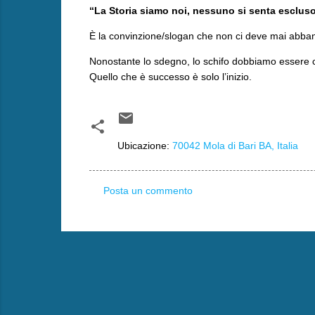
“La Storia siamo noi, nessuno si senta esclus
È la convinzione/slogan che non ci deve mai abb
Nonostante lo sdegno, lo schifo dobbiamo essere 
Quello che è successo è solo l’inizio.
Ubicazione:
70042 Mola di Bari BA, Italia
Posta un commento
C
o
m
m
e
n