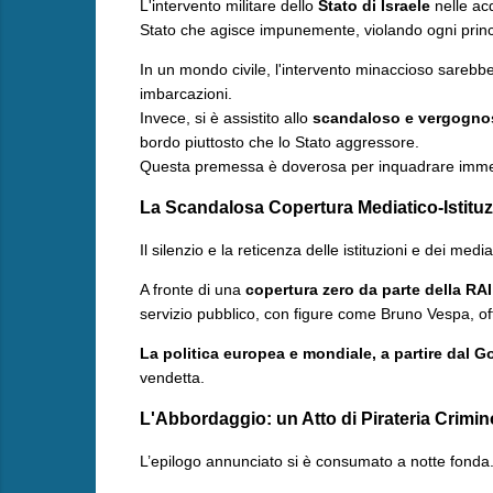
​L'intervento militare dello
Stato di Israele
nelle acq
Stato che agisce impunemente, violando ogni princip
​In un mondo civile, l'intervento minaccioso sarebbe 
imbarcazioni.
Invece, si è assistito allo
scandaloso e vergogno
bordo piuttosto che lo Stato aggressore.
Questa premessa è doverosa per inquadrare immedia
La Scandalosa Copertura Mediatico-Istituz
​Il silenzio e la reticenza delle istituzioni e dei med
A fronte di una
copertura zero da parte della RAI
servizio pubblico, con figure come Bruno Vespa, off
La politica europea e mondiale, a partire dal G
vendetta.
L'Abbordaggio: un Atto di Pirateria Crimi
​L’epilogo annunciato si è consumato a notte fonda