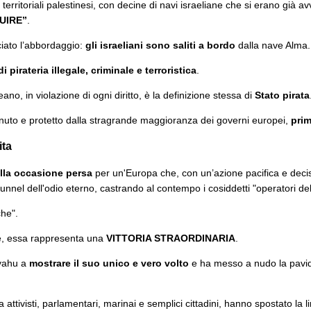
territoriali palestinesi, con decine di navi israeliane che si erano già 
UIRE”
.
ciato l’abbordaggio:
gli israeliani sono saliti a bordo
dalla nave Alma
 pirateria illegale, criminale e terroristica
.
o, in violazione di ogni diritto, è la definizione stessa di
Stato pirata
tenuto e protetto dalla stragrande maggioranza dei governi europei,
prim
ita
lla occasione persa
per un'Europa che, con un’azione pacifica e deci
l tunnel dell'odio eterno, castrando al contempo i cosiddetti "operatori
he".
nte, essa rappresenta una
VITTORIA STRAORDINARIA
.
nyahu a
mostrare il suo unico e vero volto
e ha messo a nudo la pavidi
a attivisti, parlamentari, marinai e semplici cittadini, hanno spostato la l