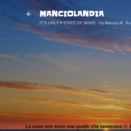
MANCIOLANDIA
IT'S ONLY A STATE OF MIND! - by Mancio M. Rug
Le cose non sono mai quello che sembrano ©. C