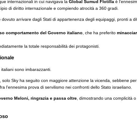
ue internazionali in cui navigava la
Global Sumud Flotilla
è l’ennesimo
io di diritto internazionale e compiendo atrocità a 360 gradi.
dovuto arrivare dagli Stati di appartenenza degli equipaggi, pronti a dife
so comportamento del Governo italiano
, che ha preferito
minacciar
tamente la totale responsabilità dei protagonisti.
ionale
ia italiani sono imbarazzanti.
, solo Sky ha seguito con maggiore attenzione la vicenda, sebbene perm
ra l'ennesima prova di servilismo nei confronti dello Stato israeliano.
overno Meloni, ringrazia e passa oltre
, dimostrando una complicità o 
noso
.