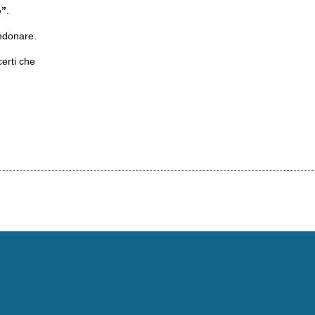
o”
.
andonare.
certi che