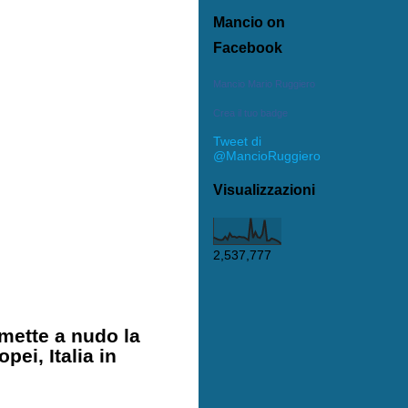
Mancio on
Facebook
Mancio Mario Ruggiero
Crea il tuo badge
Tweet di
@MancioRuggiero
Visualizzazioni
2,537,777
 mette a nudo la
ei, Italia in