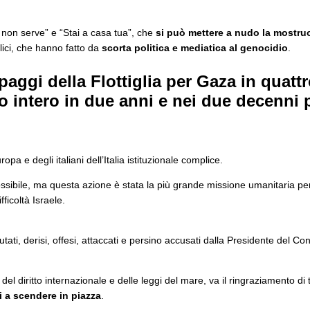
 non serve” e “Stai a casa tua”, che
si può mettere a nudo la mostruo
lici, che hanno fatto da
scorta politica e mediatica al genocidio
.
paggi della Flottiglia per Gaza in quatt
o intero in due anni e nei due decenni 
uropa e degli italiani dell’Italia istituzionale complice.
ossibile, ma questa azione è stata la più grande missione umanitaria pe
ficoltà Israele.
ati, derisi, offesi, attaccati e persino accusati dalla Presidente del Consi
i del diritto internazionale e delle leggi del mare, va il ringraziamento di 
ti a scendere in piazza
.