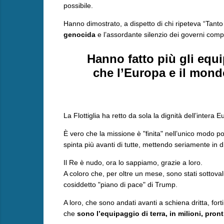
possibile.
Hanno dimostrato, a dispetto di chi ripeteva “Tanto
genocida
e l’assordante silenzio dei governi comp
Hanno fatto più gli equi
che l’Europa e il mond
​La Flottiglia ha retto da sola la dignità dell’intera E
È vero che la missione è "finita" nell’unico modo p
spinta più avanti di tutte, mettendo seriamente in dif
​Il Re è nudo, ora lo sappiamo, grazie a loro.
A coloro che, per oltre un mese, sono stati sottovalut
cosiddetto "piano di pace" di Trump.
​A loro, che sono andati avanti a schiena dritta, fort
che
sono l’equipaggio di terra, in milioni, pron