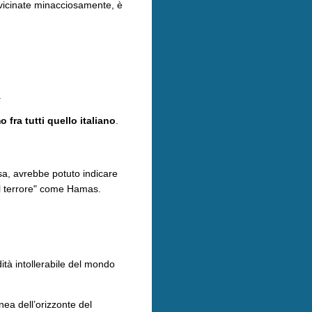
avvicinate minacciosamente, è
.
.
o fra tutti quello italiano
.
sa, avrebbe potuto indicare
 del terrore" come Hamas.
tà intollerabile del mondo
inea dell’orizzonte del