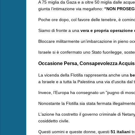
A 75 miglia da Gaza e a oltre 50 miglia dalle acque 
giunta l’intimazione via megafono:
“NON PROSEG
​Poche ore dopo, col favore delle tenebre, è comin
Siamo di fronte a una
vera e propria operazione di
Bloccare militarmente un’imbarcazione in pieno ocean
​Israele si è confermato uno Stato fuorilegge, sos
Occasione Persa, Consapevolezza Acquis
​La vicenda della Flotilla rappresenta anche una
be
a Israele e a tutta la Palestina una via d'uscita da
Invece, l’Europa ha consegnato un "pugno di mosc
​Nonostante la Flotilla sia stata fermata illegalme
L'azione ha costretto il governo criminale di Neta
cosiddetto civile.
​Questi uomini e queste donne, questi
51 italiani
tr