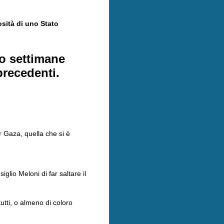
sità di uno Stato
ro settimane
precedenti.
r Gaza, quella che si è
glio Meloni di far saltare il
tutti, o almeno di coloro