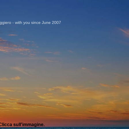
Passa ai contenuti principali
giero - with you since June 2007
licca sull'immagine.