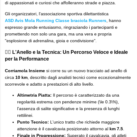
di appassionati e curiosi che affolleranno strade e piazza.
​Gli organizzatori, l'associazione sportiva dilettantistica
ASD Avis Mola Running Classe braciola Runners
, hanno
espresso grande entusiasmo, ringraziando i partecipanti e
promettendo non solo una gara, ma una vera e propria
"esplosione di adrenalina, gioia e condivisione".
​🏃‍♀️ L'Anello e la Tecnica: Un Percorso Veloce e Ideale
per la Performance
Corriamola Insieme
si corre su un nuovo tracciato ad anello di
circa
10 km
, descritto dagli analisti tecnici come eccezionalmente
scorrevole e adatto a prestazioni di alto livello.
Altimetria Piatta:
Il percorso è caratterizzato da una
regolarità estrema con pendenze minime (\le 0.3\%),
l'assenza di salite significative e la presenza di lunghi
rettilinei.
Punto Tecnico:
L'unico tratto che richiede maggiore
attenzione è il cavalcavia posizionato attorno al
km 7.5
.
Finale in Progressione:
Superato il cavalcavia, gli atleti