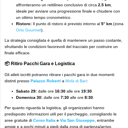
affronteranno un rettilineo conclusivo di circa
2.5 km
,
ideale per avviare una progressione finale e chiudere con
un ottimo tempo cronometrico.
Ristoro:
Il punto di ristoro è previsto intorno al
5° km
(zona
Orto Gourmet
).
​La strategia consigliata è quella di mantenere un passo costante,
sfruttando le condizioni favorevoli del tracciato per costruire un
finale efficace.
​📦 Ritiro Pacchi Gara e Logistica
​Gli atleti iscritti potranno ritirare i pacchi gara in due momenti
distinti presso
Palazzo Roberti
a
Mola di Bari
:
Sabato 29:
dalle ore
16:30
alle ore
19:30
.
Domenica 30:
dalle ore
7:30
alle ore
8:30
.
​Per quanto riguarda la logistica, gli organizzatori hanno
predisposto informazioni utili per il parcheggio, consigliando le
aree gratuite di
Corso Italia
e
Via San Giuseppe
, entrambe
ampie e a pochi minuti a piedi dalla zona di partenza/arrivo.