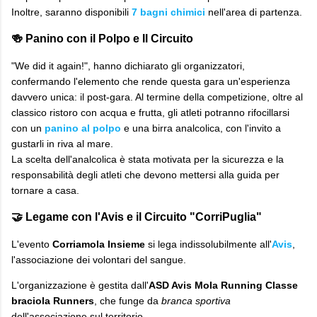
Inoltre, saranno disponibili
7 bagni chimici
nell'area di partenza.
​🍻 Panino con il Polpo e Il Circuito
​"We did it again!", hanno dichiarato gli organizzatori,
confermando l'elemento che rende questa gara un'esperienza
davvero unica: il post-gara. Al termine della competizione, oltre al
classico ristoro con acqua e frutta, gli atleti potranno rifocillarsi
con un
panino al polpo
e una birra analcolica, con l'invito a
gustarli in riva al mare.
La scelta dell'analcolica è stata motivata per la sicurezza e la
responsabilità degli atleti che devono mettersi alla guida per
tornare a casa.
​🤝 Legame con l'Avis e il Circuito "CorriPuglia"
​L'evento
Corriamola Insieme
si lega indissolubilmente all'
Avis
,
l'associazione dei volontari del sangue.
L'organizzazione è gestita dall'
ASD Avis Mola Running Classe
braciola Runners
, che funge da
branca sportiva
dell'associazione sul territorio.