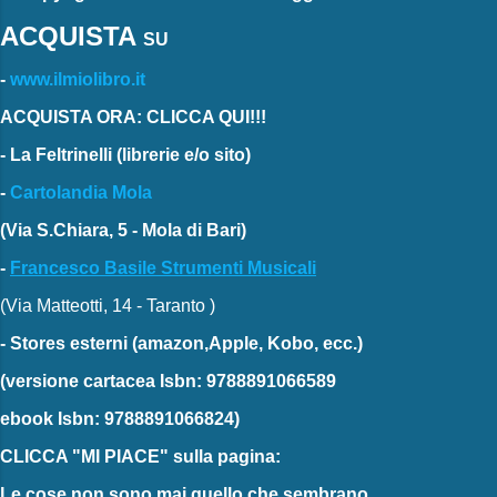
ACQUISTA
SU
-
www.ilmiolibro.it
ACQUISTA ORA: CLICCA QUI!!!
-
La Feltrinelli
(librerie e/o sito)
-
Cartolandia Mola
(Via S.Chiara, 5 - Mola di Bari)
-
Francesco Basile Strumenti Musicali
(Via Matteotti, 14 - Taranto )
-
Stores esterni
(amazon,Apple, Kobo, ecc.)
(versione cartacea
Isbn: 9788891066589
ebook
Isbn: 9788891066824)
CLICCA "MI PIACE"
sulla pagina:
Le cose non sono mai quello che sembrano