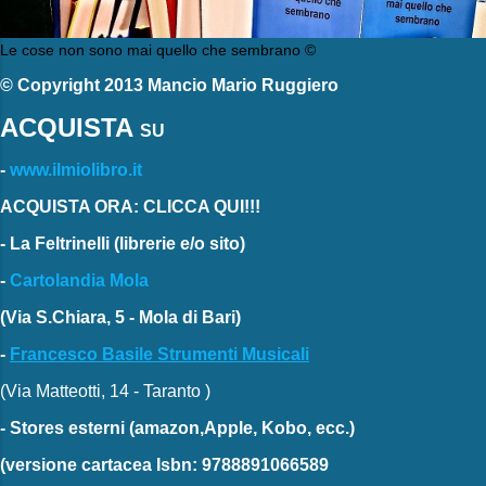
Le cose non sono mai quello che sembrano ©
© Copyright 2013 Mancio Mario Ruggiero
ACQUISTA
SU
-
www.ilmiolibro.it
ACQUISTA ORA: CLICCA QUI!!!
-
La Feltrinelli
(librerie e/o sito)
-
Cartolandia Mola
(Via S.Chiara, 5 - Mola di Bari)
-
Francesco Basile Strumenti Musicali
(Via Matteotti, 14 - Taranto )
-
Stores esterni
(amazon,Apple, Kobo, ecc.)
(versione cartacea
Isbn: 9788891066589