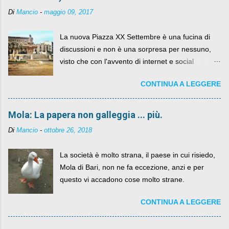
Di
Mancio
-
maggio 09, 2017
La nuova Piazza XX Settembre è una fucina di
discussioni e non è una sorpresa per nessuno,
visto che con l'avvento di internet e social
networks da qualche anno ognuno può dire la
CONTINUA A LEGGERE
sua lasciandone anche traccia scritta nel web.
Mola: La papera non galleggia ... più.
Di
Mancio
-
ottobre 26, 2018
La società è molto strana, il paese in cui risiedo,
Mola di Bari, non ne fa eccezione, anzi e per
questo vi accadono cose molto strane.
CONTINUA A LEGGERE