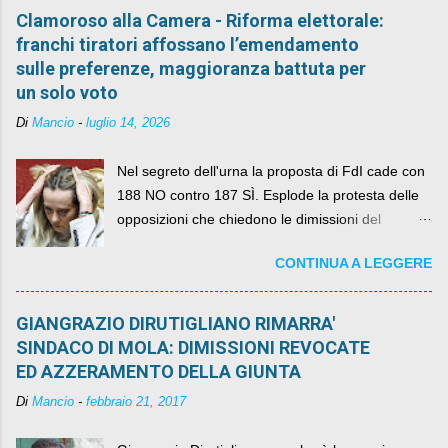
Clamoroso alla Camera - Riforma elettorale:
franchi tiratori affossano l’emendamento
sulle preferenze, maggioranza battuta per
un solo voto
Di
Mancio
-
luglio 14, 2026
Nel segreto dell'urna la proposta di FdI cade con
188 NO contro 187 SÌ. Esplode la protesta delle
opposizioni che chiedono le dimissioni del
governo, mentre la coalizione si spacca sul nodo
CONTINUA A LEGGERE
della legge elettorale
GIANGRAZIO DIRUTIGLIANO RIMARRA'
SINDACO DI MOLA: DIMISSIONI REVOCATE
ED AZZERAMENTO DELLA GIUNTA
Di
Mancio
-
febbraio 21, 2017