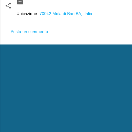
Ubicazione:
70042 Mola di Bari BA, Italia
Posta un commento
C
o
m
m
e
n
t
i