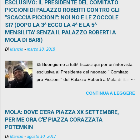
ESCLUSIVO: IL PRESIDENTE DEL COMITATO
PICCIONI DI PALAZZO ROBERTI CONTRO GLI
"SCACCIA PICCIONI": NOI NO E LE ZOCCOLE
SI? (DOPO LA 3^ ECCO LA 4^ E LA 5^
MENSILITA' SENZA IL PALAZZO ROBERTI A
MOLA DI BARI)
Di
Mancio
-
marzo 10, 2018
👱 Buongiorno a tutti! Eccoci qui per un'intervista
esclusiva al Presidente del neonato " Comitato
pro Piccioni " del Palazzo Roberti a Mola di Bari ,
abbiamo l'onore di avere con noi il ... non so
CONTINUA A LEGGERE
come definirlo... signor?....
MOLA: DOVE C'ERA PIAZZA XX SETTEMBRE,
PER ME ORA C'E' PIAZZA CORAZZATA
POTEMKIN
Di
Mancio
-
agosto 10, 2017