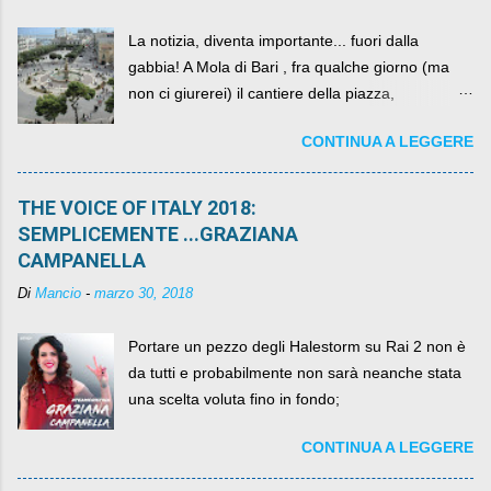
La notizia, diventa importante... fuori dalla
gabbia! A Mola di Bari , fra qualche giorno (ma
non ci giurerei) il cantiere della piazza,
scandalosamente contenente la stessa per intero
CONTINUA A LEGGERE
per un numero esorbitante di mesi, non ci sarà
più. C'era una volta Piazza XX Settembre ,
THE VOICE OF ITALY 2018:
SEMPLICEMENTE ...GRAZIANA
CAMPANELLA
Di
Mancio
-
marzo 30, 2018
Portare un pezzo degli Halestorm su Rai 2 non è
da tutti e probabilmente non sarà neanche stata
una scelta voluta fino in fondo;
CONTINUA A LEGGERE