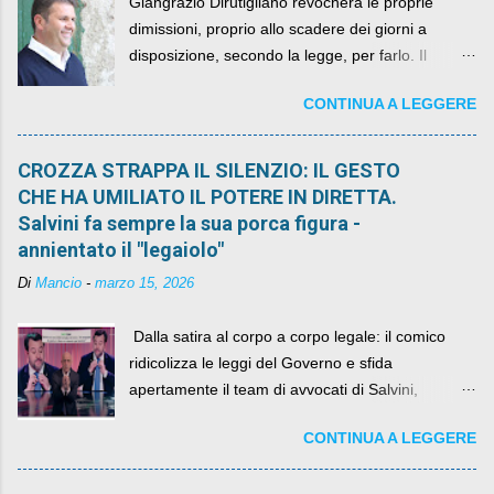
Giangrazio Dirutigliano revocherà le proprie
dimissioni, proprio allo scadere dei giorni a
disposizione, secondo la legge, per farlo. Il
sindaco rimarrà al suo posto, con buona pace di
CONTINUA A LEGGERE
quelli che si auspicavano il contrario.
CROZZA STRAPPA IL SILENZIO: IL GESTO
CHE HA UMILIATO IL POTERE IN DIRETTA.
Salvini fa sempre la sua porca figura -
annientato il "legaiolo"
Di
Mancio
-
marzo 15, 2026
​ Dalla satira al corpo a corpo legale: il comico
ridicolizza le leggi del Governo e sfida
apertamente il team di avvocati di Salvini,
diventando il simbolo della resistenza civile.
CONTINUA A LEGGERE