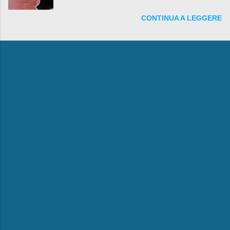
fare anche battute sulla rivalità tra Babbo Natale
CONTINUA A LEGGERE
e la Befana, visto il lieto epilogo della vicenda.